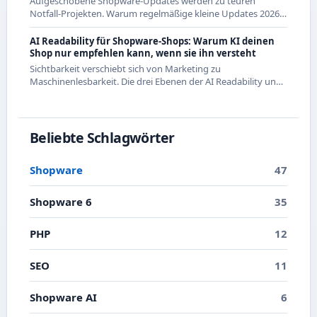
Aufgeschobene Shopware-Updates werden zu teuren
Notfall-Projekten. Warum regelmäßige kleine Updates 2026
die wirtschaftlichere Strategie sind - mit Beispielen aus den
letzten Releases.
AI Readability für Shopware-Shops: Warum KI deinen
Shop nur empfehlen kann, wenn sie ihn versteht
Sichtbarkeit verschiebt sich von Marketing zu
Maschinenlesbarkeit. Die drei Ebenen der AI Readability und
was du in Shopware konkret dafür tun kannst.
Beliebte Schlagwörter
Shopware
47
Shopware 6
35
PHP
12
SEO
11
Shopware AI
6