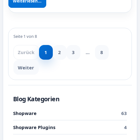
Weiterlesen...
Seite 1 von 8
Zurück
1
2
3
…
8
Weiter
Blog Kategorien
Shopware
63
Shopware Plugins
4