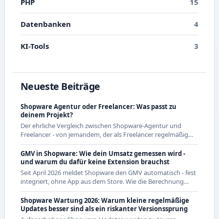
PHP
15
Datenbanken
4
KI-Tools
3
Neueste Beiträge
Shopware Agentur oder Freelancer: Was passt zu
deinem Projekt?
Der ehrliche Vergleich zwischen Shopware-Agentur und
Freelancer - von jemandem, der als Freelancer regelmäßig
mit Agenturen zusammenarbeitet und beide Seiten kennt.
GMV in Shopware: Wie dein Umsatz gemessen wird -
und warum du dafür keine Extension brauchst
Seit April 2026 meldet Shopware den GMV automatisch - fest
integriert, ohne App aus dem Store. Wie die Berechnung
genau funktioniert und was das für CE-Händler bedeutet.
Shopware Wartung 2026: Warum kleine regelmäßige
Updates besser sind als ein riskanter Versionssprung