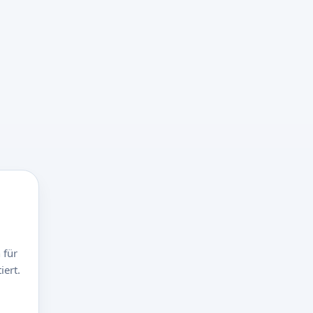
 für
ert.