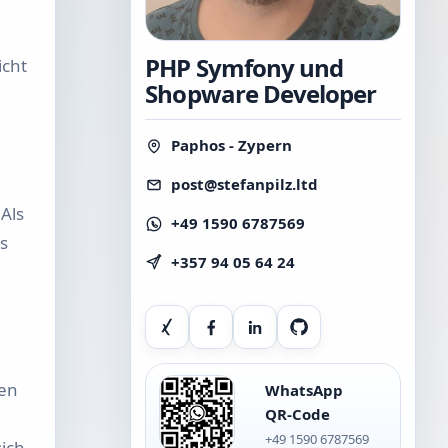
PHP Symfony und
icht
Shopware Developer
Paphos - Zypern
post@stefanpilz.ltd
Als
+49 1590 6787569
s
+357 94 05 64 24
Xing
Facebook
LinkedIn
GitHub
ren
WhatsApp
QR-Code
+49 1590 6787569
ich