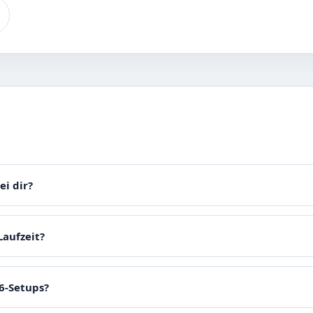
i dir?
Laufzeit?
6-Setups?