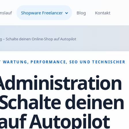
nslauf
Shopware Freelancer
Blog
Kontakt
Individuelle Shopware
 – Schalte deinen Online-Shop auf Autopilot
Plugin-Entwicklung
Shopware Theme-
T WARTUNG, PERFORMANCE, SEO UND TECHNISCHER
Entwicklung & Theme-
Anpassungen
Administration
Optimierung deines
Schalte deinen
Shopware-Shops
Shopware SEO und
auf Autopilot
technische On-Page-
Optimierung