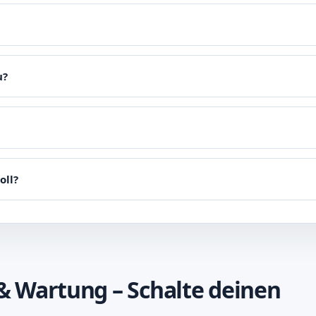
u?
oll?
& Wartung – Schalte deinen