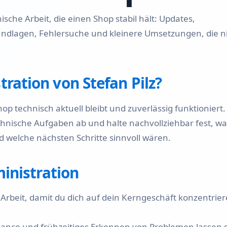
Kompletter Shopware 6
sche Arbeit, die einen Shop stabil hält: Updates,
Shop-Aufbau
undlagen, Fehlersuche und kleinere Umsetzungen, die n
Shopware Migration
ation von Stefan Pilz?
Shopware Rundum-Service
Shopware 6 Administration
p technisch aktuell bleibt und zuverlässig funktioniert. 
& Wartung – Schalte deinen
hnische Aufgaben ab und halte nachvollziehbar fest, wa
Online-Shop auf Autopilot
d welche nächsten Schritte sinnvoll wären.
Preise & Stundensatz
inistration
rbeit, damit du dich auf dein Kerngeschäft konzentrie
nce und frühzeitiges Erkennen von Problemen lassen s