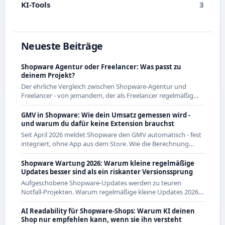
KI-Tools
3
Neueste Beiträge
Shopware Agentur oder Freelancer: Was passt zu
deinem Projekt?
Der ehrliche Vergleich zwischen Shopware-Agentur und
Freelancer - von jemandem, der als Freelancer regelmäßig
mit Agenturen zusammenarbeitet und beide Seiten kennt.
GMV in Shopware: Wie dein Umsatz gemessen wird -
und warum du dafür keine Extension brauchst
Seit April 2026 meldet Shopware den GMV automatisch - fest
integriert, ohne App aus dem Store. Wie die Berechnung
genau funktioniert und was das für CE-Händler bedeutet.
Shopware Wartung 2026: Warum kleine regelmäßige
Updates besser sind als ein riskanter Versionssprung
Aufgeschobene Shopware-Updates werden zu teuren
Notfall-Projekten. Warum regelmäßige kleine Updates 2026
die wirtschaftlichere Strategie sind - mit Beispielen aus den
letzten Releases.
AI Readability für Shopware-Shops: Warum KI deinen
Shop nur empfehlen kann, wenn sie ihn versteht