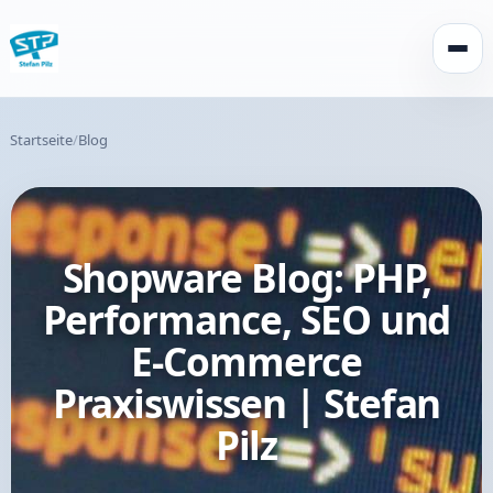
Menü 
Startseite
Blog
Shopware Blog: PHP,
Performance, SEO und
E-Commerce
Praxiswissen | Stefan
Pilz