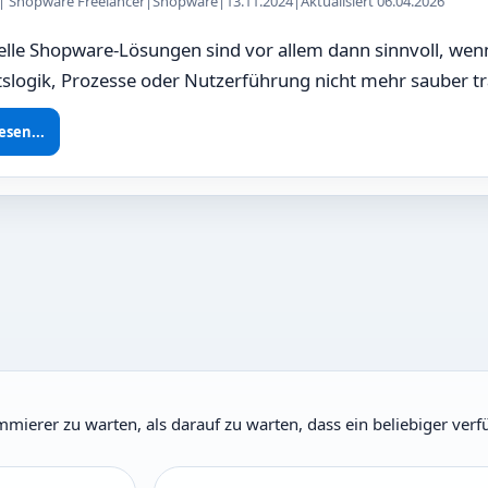
z | Shopware Freelancer
|
Shopware
|
13.11.2024
|
Aktualisiert 06.04.2026
elle Shopware-Lösungen sind vor allem dann sinnvoll, we
slogik, Prozesse oder Nutzerführung nicht mehr sauber t
esen...
ammierer zu warten, als darauf zu warten, dass ein beliebiger ver