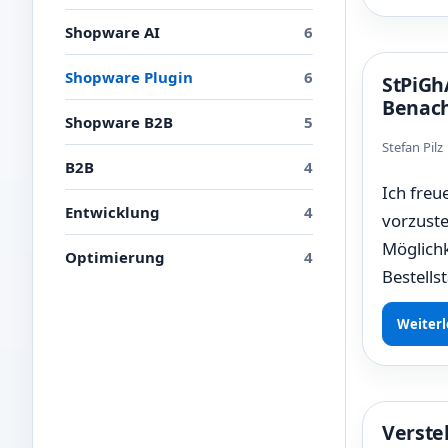
Shopware AI
6
Shopware Plugin
6
StPiGh
Benach
Shopware B2B
5
Stefan Pil
B2B
4
Ich freu
Entwicklung
4
vorzuste
Möglichk
Optimierung
4
Bestells
Weiterl
Verste