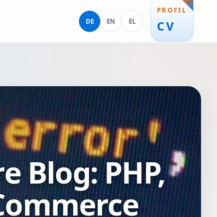
PROFIL
Deutsch
English
Ελληνικά
DE
EN
EL
CV
e Blog: PHP,
-Commerce