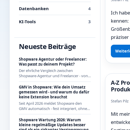
Datenbanken
4
Ich habe
kennen: 
KI-Tools
3
Größenb
präziser
Neueste Beiträge
Weiterl
Shopware Agentur oder Freelancer:
Was passt zu deinem Projekt?
Der ehrliche Vergleich zwischen
Shopware-Agentur und Freelancer - von
jemandem, der als Freelancer regelmäßig
A-Z Pr
mit Agenturen zusammenarbeitet und
GMV in Shopware: Wie dein Umsatz
Produk
beide Seiten kennt.
gemessen wird - und warum du dafür
keine Extension brauchst
Stefan Pil
Seit April 2026 meldet Shopware den
GMV automatisch - fest integriert, ohne
Mit mein
App aus dem Store. Wie die Berechnung
genau funktioniert und was das für CE-
Shopware Wartung 2026: Warum
entwicke
Händler bedeutet.
kleine regelmäßige Updates besser
sind als ein riskanter Versionssprung