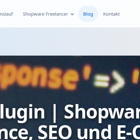
nslauf
Shopware Freelancer
Blog
Kontakt
Individuelle Shopware
Plugin-Entwicklung
Shopware Theme-
Entwicklung & Theme-
Anpassungen
Optimierung deines
ugin | Shopwar
Shopware-Shops
Shopware SEO und
nce, SEO und E
technische On-Page-
Optimierung