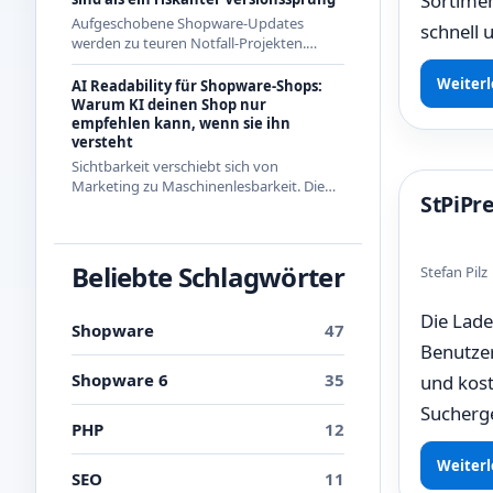
Sortimen
Aufgeschobene Shopware-Updates
schnell 
werden zu teuren Notfall-Projekten.
Warum regelmäßige kleine Updates 2026
die wirtschaftlichere Strategie sind - mit
Weiterl
AI Readability für Shopware-Shops:
Beispielen aus den letzten Releases.
Warum KI deinen Shop nur
empfehlen kann, wenn sie ihn
versteht
Sichtbarkeit verschiebt sich von
Marketing zu Maschinenlesbarkeit. Die
StPiPr
drei Ebenen der AI Readability und was
du in Shopware konkret dafür tun
kannst.
Beliebte Schlagwörter
Stefan Pil
Die Lade
Shopware
47
Benutzer
Shopware 6
35
und kost
Sucherge
PHP
12
Weiterl
SEO
11