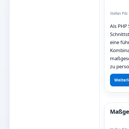
Stefan Pil
Als PHP
Schnitts
eine füh
Kombinat
maßgesch
zu perso
Weiterl
Maßges