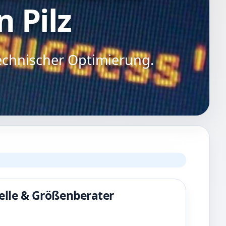
n Pilz
echnischer Optimierung.
lle & Größenberater