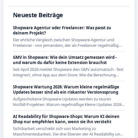
Neueste Beiträge
Shopware Agentur oder Freelancer: Was passt zu
deinem Projekt?
Der ehrliche Vergleich zwischen Shopware-Agentur und
Freelancer - von jemandem, der als Freelancer regelmäßig
mit Agenturen zusammenarbeitet und beide Seiten kennt.
GMV in Shopware: Wie dein Umsatz gemessen wird -
und warum du dafür keine Extension brauchst
Seit April 2026 meldet Shopware den GMV automatisch - fest
integriert, ohne App aus dem Store. Wie die Berechnung
genau funktioniert und was das für CE-Händler bedeutet.
Shopware Wartung 2026: Warum kleine regelmäßige
Updates besser sind als ein riskanter Versionssprung
Aufgeschobene Shopware-Updates werden zu teuren
Notfall-Projekten. Warum regelmäßige kleine Updates 2026
die wirtschaftlichere Strategie sind - mit Beispielen aus den
letzten Releases.
AI Readability für Shopware-Shops: Warum KI deinen
Shop nur empfehlen kann, wenn sie ihn versteht
Sichtbarkeit verschiebt sich von Marketing zu
Maschinenlesbarkeit. Die drei Ebenen der AI Readability und