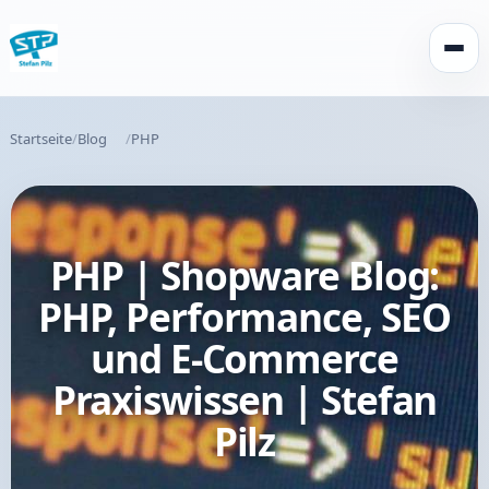
Menü 
Startseite
Blog
PHP
PHP | Shopware Blog:
PHP, Performance, SEO
und E-Commerce
Praxiswissen | Stefan
Pilz