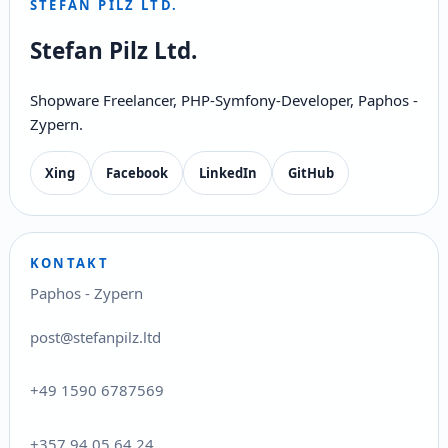
STEFAN PILZ LTD.
Stefan Pilz Ltd.
Shopware Freelancer, PHP-Symfony-Developer, Paphos -
Zypern.
Xing
Facebook
LinkedIn
GitHub
KONTAKT
Paphos - Zypern
post@stefanpilz.ltd
+49 1590 6787569
+357 94 05 64 24