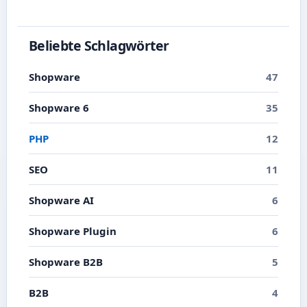
was du in Shopware konkret dafür tun kannst.
Beliebte Schlagwörter
Shopware
47
Shopware 6
35
PHP
12
SEO
11
Shopware AI
6
Shopware Plugin
6
Shopware B2B
5
B2B
4