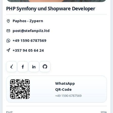
PHP Symfony und Shopware Developer
Paphos - Zypern
post@stefanpilz.ltd
+49 1590 6787569
+357 94 05 64 24
Xing
Facebook
LinkedIn
GitHub
WhatsApp
QR-Code
+49 1590 6787569
PHP
95%