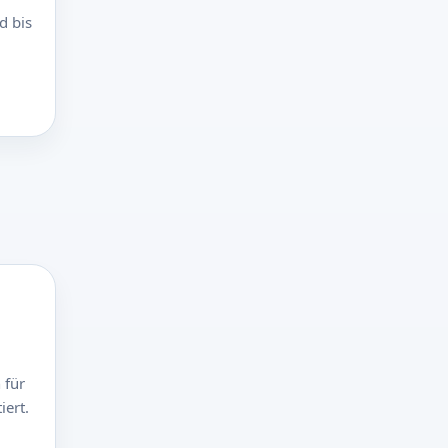
d bis
 für
ert.