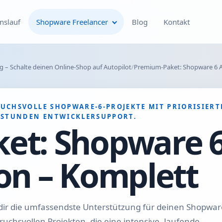
nslauf
Shopware Freelancer
Blog
Kontakt
Individuelle Shopware
 – Schalte deinen Online-Shop auf Autopilot
Premium-Paket: Shopware 6 A
Plugin-Entwicklung
Shopware Theme-
CHSVOLLE SHOPWARE-6-PROJEKTE MIT PRIORISIERTE
Entwicklung & Theme-
 STUNDEN ENTWICKLERSUPPORT.
Anpassungen
et: Shopware 
Optimierung deines
on – Komplett
Shopware-Shops
Shopware SEO und
technische On-Page-
 dir die umfassendste Unterstützung für deinen Shopwar
Optimierung
uchsvollen Projekten, die eine intensive, laufende