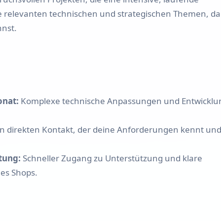
 relevanten technischen und strategischen Themen, da
Kompletter Shopware 6
nnst.
Shop-Aufbau
Shopware Migration
Shopware Rundum-Service
onat:
Komplexe technische Anpassungen und Entwicklu
Shopware 6 Administration
& Wartung – Schalte deinen
Online-Shop auf Autopilot
n direkten Kontakt, der deine Anforderungen kennt un
Preise & Stundensatz
tung:
Schneller Zugang zu Unterstützung und klare
es Shops.