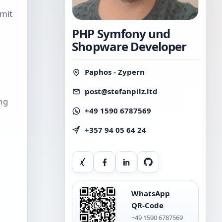
mit
PHP Symfony und
Shopware Developer
Paphos - Zypern
post@stefanpilz.ltd
ng
+49 1590 6787569
d
+357 94 05 64 24
Xing
Facebook
LinkedIn
GitHub
WhatsApp
QR-Code
+49 1590 6787569