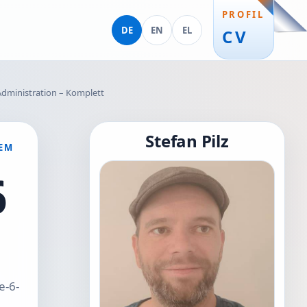
PROFIL
Deutsch
English
Ελληνικά
DE
EN
EL
CV
dministration – Komplett
Stefan Pilz
M S
6
e-6-