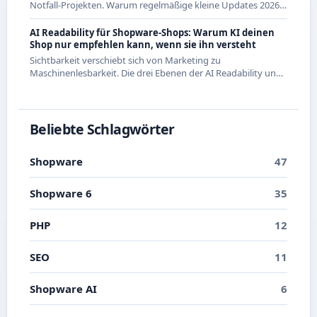
Notfall-Projekten. Warum regelmäßige kleine Updates 2026
die wirtschaftlichere Strategie sind - mit Beispielen aus den
letzten Releases.
AI Readability für Shopware-Shops: Warum KI deinen
Shop nur empfehlen kann, wenn sie ihn versteht
Sichtbarkeit verschiebt sich von Marketing zu
Maschinenlesbarkeit. Die drei Ebenen der AI Readability und
was du in Shopware konkret dafür tun kannst.
Beliebte Schlagwörter
Shopware
47
Shopware 6
35
PHP
12
SEO
11
Shopware AI
6