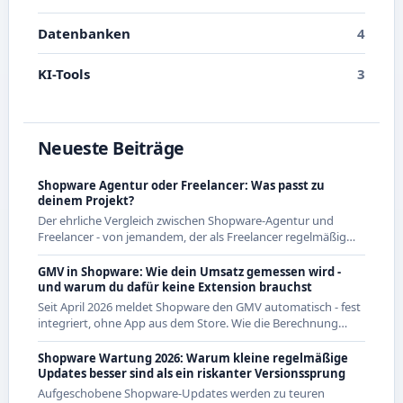
Datenbanken
4
KI-Tools
3
Neueste Beiträge
Shopware Agentur oder Freelancer: Was passt zu
deinem Projekt?
Der ehrliche Vergleich zwischen Shopware-Agentur und
Freelancer - von jemandem, der als Freelancer regelmäßig
mit Agenturen zusammenarbeitet und beide Seiten kennt.
GMV in Shopware: Wie dein Umsatz gemessen wird -
und warum du dafür keine Extension brauchst
Seit April 2026 meldet Shopware den GMV automatisch - fest
integriert, ohne App aus dem Store. Wie die Berechnung
genau funktioniert und was das für CE-Händler bedeutet.
Shopware Wartung 2026: Warum kleine regelmäßige
Updates besser sind als ein riskanter Versionssprung
Aufgeschobene Shopware-Updates werden zu teuren