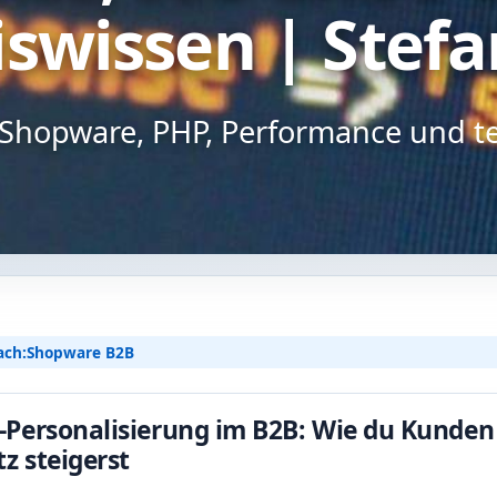
swissen | Stefa
Kompletter Shopware 6
Shop-Aufbau
Shopware Migration
u Shopware, PHP, Performance und t
Shopware Rundum-Service
Shopware 6 Administration
& Wartung – Schalte deinen
Online-Shop auf Autopilot
Preise & Stundensatz
ach:
Shopware B2B
-Personalisierung im B2B: Wie du Kunden 
z steigerst