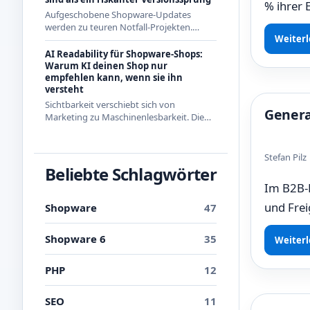
% ihrer 
Aufgeschobene Shopware-Updates
werden zu teuren Notfall-Projekten.
Weiterl
Warum regelmäßige kleine Updates 2026
die wirtschaftlichere Strategie sind - mit
AI Readability für Shopware-Shops:
Beispielen aus den letzten Releases.
Warum KI deinen Shop nur
empfehlen kann, wenn sie ihn
versteht
Sichtbarkeit verschiebt sich von
Genera
Marketing zu Maschinenlesbarkeit. Die
drei Ebenen der AI Readability und was
du in Shopware konkret dafür tun
kannst.
Stefan Pil
Beliebte Schlagwörter
Im B2B-E
und Frei
Shopware
47
Shopware 6
35
Weiterl
PHP
12
SEO
11