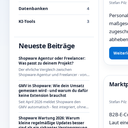
Stefan Pil
Datenbanken
4
Personal
KI-Tools
3
maßgesc
zugeschn
abheben 
Neueste Beiträge
Weiterl
Shopware Agentur oder Freelancer:
Was passt zu deinem Projekt?
Der ehrliche Vergleich zwischen
Shopware-Agentur und Freelancer - von
jemandem, der als Freelancer regelmäßig
Marktp
mit Agenturen zusammenarbeitet und
GMV in Shopware: Wie dein Umsatz
beide Seiten kennt.
gemessen wird - und warum du dafür
keine Extension brauchst
Stefan Pil
Seit April 2026 meldet Shopware den
GMV automatisch - fest integriert, ohne
App aus dem Store. Wie die Berechnung
B2B-E-Co
genau funktioniert und was das für CE-
Shopware Wartung 2026: Warum
Laut ein
Händler bedeutet.
kleine regelmäßige Updates besser
sind als ein riskanter Versionssprung