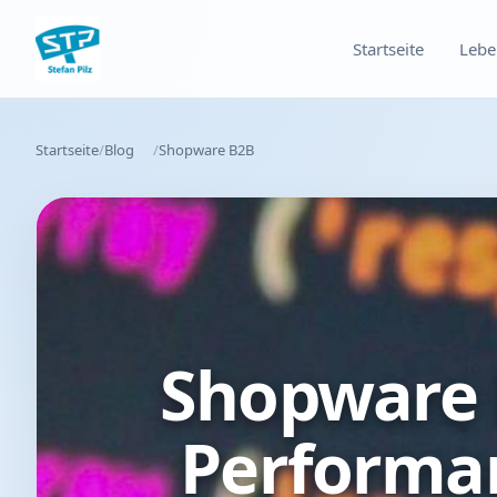
Startseite
Lebe
Startseite
Blog
Shopware B2B
Shopware 
Performa