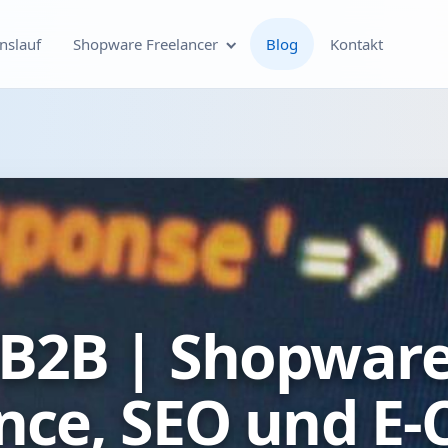
nslauf
Shopware Freelancer
Blog
Kontakt
Individuelle Shopware
Plugin-Entwicklung
Shopware Theme-
Entwicklung & Theme-
Anpassungen
Optimierung deines
B2B | Shopware 
Shopware-Shops
Shopware SEO und
nce, SEO und E
technische On-Page-
Optimierung