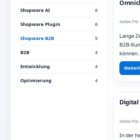
Omnich
Shopware AI
6
Stefan Pil
Shopware Plugin
6
Lange Ze
Shopware B2B
5
B2B-Kund
B2B
4
können. 
Entwicklung
4
Weiterl
Optimierung
4
Digita
Stefan Pil
In der h