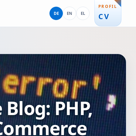
PROFIL
Deutsch
English
Ελληνικά
DE
EN
EL
CV
Blog: PHP,
-Commerce