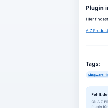
Plugin 
Hier findes
A-Z Produkt
Tags:
Shopware Pl
Fehlt d
Ob A-Z-Fi
Plugin fü