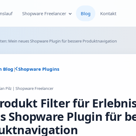
nslauf
Shopware Freelancer
Blog
Kontakt
Individuelle Shopware
welten: Mein neues Shopware Plugin für bessere Produktnavigation
Plugin-Entwicklung
Shopware Theme-
m Blog
|
Shopware Plugins
Entwicklung & Theme-
Anpassungen
fan Pilz | Shopware Freelancer
Optimierung deines
rodukt Filter für Erlebn
Shopware-Shops
s Shopware Plugin für b
Shopware SEO und
technische On-Page-
uktnavigation
Optimierung