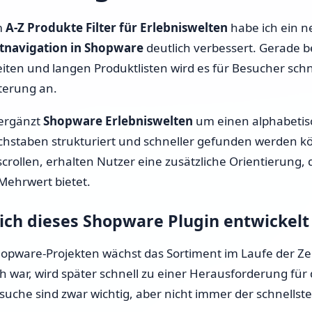
Kompletter Shopware 6
m
A-Z Produkte Filter für Erlebniswelten
habe ich ein 
Shop-Aufbau
tnavigation in Shopware
deutlich verbessert. Gerade 
iten und langen Produktlisten wird es für Besucher schne
Shopware Migration
terung an.
Shopware Rundum-Service
 ergänzt
Shopware Erlebniswelten
um einen alphabetisc
hstaben strukturiert und schneller gefunden werden k
Shopware 6 Administration
 scrollen, erhalten Nutzer eine zusätzliche Orientierung,
& Wartung – Schalte deinen
Mehrwert bietet.
Online-Shop auf Autopilot
ch dieses Shopware Plugin entwickelt
Preise & Stundensatz
hopware-Projekten wächst das Sortiment im Laufe der Ze
ch war, wird später schnell zu einer Herausforderung für
suche sind zwar wichtig, aber nicht immer der schnells