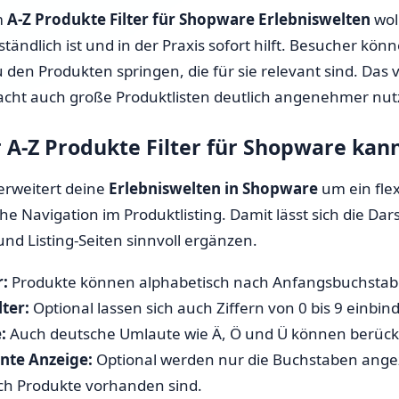
m
A-Z Produkte Filter für Shopware Erlebniswelten
wol
ständlich ist und in der Praxis sofort hilft. Besucher kö
u den Produkten springen, die für sie relevant sind. Das v
cht auch große Produktlisten deutlich angenehmer nut
 A-Z Produkte Filter für Shopware kan
erweitert deine
Erlebniswelten in Shopware
um ein fle
he Navigation im Produktlisting. Damit lässt sich die Da
und Listing-Seiten sinnvoll ergänzen.
r:
Produkte können alphabetisch nach Anfangsbuchstabe
lter:
Optional lassen sich auch Ziffern von 0 bis 9 einbin
:
Auch deutsche Umlaute wie Ä, Ö und Ü können berücks
ente Anzeige:
Optional werden nur die Buchstaben angeze
ich Produkte vorhanden sind.