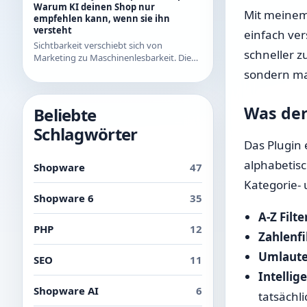
Beispielen aus den letzten Releases.
Warum KI deinen Shop nur
Mit meine
empfehlen kann, wenn sie ihn
versteht
einfach ver
Sichtbarkeit verschiebt sich von
schneller z
Marketing zu Maschinenlesbarkeit. Die
drei Ebenen der AI Readability und was
sondern ma
du in Shopware konkret dafür tun
kannst.
Was der
Beliebte
Schlagwörter
Das Plugin 
alphabetisc
Shopware
47
Kategorie- 
Shopware 6
35
A-Z Filte
PHP
12
Zahlenfi
Umlaute
SEO
11
Intellig
Shopware AI
6
tatsächl