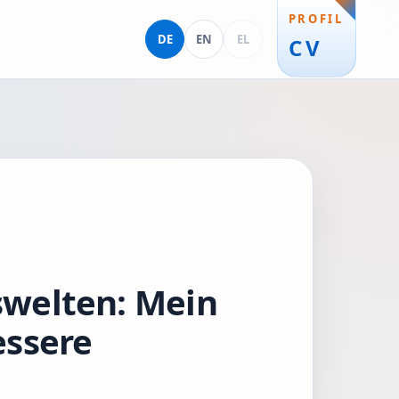
PROFIL
Deutsch
English
Ελληνικά
DE
EN
EL
CV
iswelten: Mein
essere