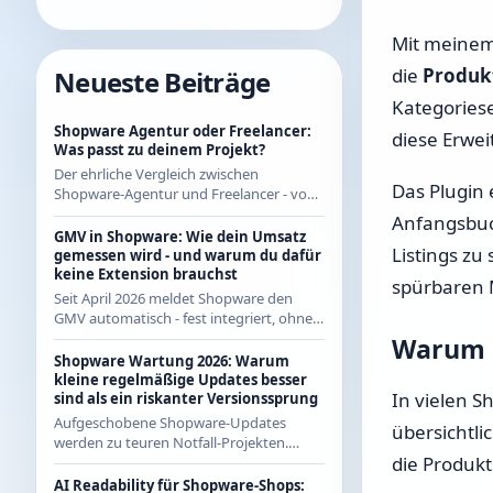
Mit meine
die
Produk
Neueste Beiträge
Kategoriese
Shopware Agentur oder Freelancer:
diese Erwei
Was passt zu deinem Projekt?
Der ehrliche Vergleich zwischen
Das Plugin
Shopware-Agentur und Freelancer - von
jemandem, der als Freelancer regelmäßig
Anfangsbuc
mit Agenturen zusammenarbeitet und
GMV in Shopware: Wie dein Umsatz
Listings zu
beide Seiten kennt.
gemessen wird - und warum du dafür
keine Extension brauchst
spürbaren 
Seit April 2026 meldet Shopware den
GMV automatisch - fest integriert, ohne
App aus dem Store. Wie die Berechnung
Warum i
genau funktioniert und was das für CE-
Shopware Wartung 2026: Warum
Händler bedeutet.
kleine regelmäßige Updates besser
In vielen S
sind als ein riskanter Versionssprung
Aufgeschobene Shopware-Updates
übersichtli
werden zu teuren Notfall-Projekten.
die Produkt
Warum regelmäßige kleine Updates 2026
die wirtschaftlichere Strategie sind - mit
AI Readability für Shopware-Shops: