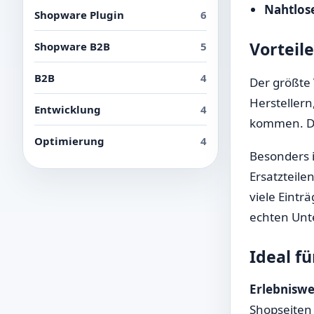
Nahtlose
Shopware Plugin
6
Vorteil
Shopware B2B
5
B2B
4
Der größte 
Herstellern
Entwicklung
4
kommen. Das
Optimierung
4
Besonders i
Ersatzteile
viele Eintr
echten Unt
Ideal f
Erlebniswe
Shopseiten 