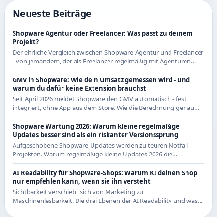
Neueste Beiträge
Shopware Agentur oder Freelancer: Was passt zu deinem
Projekt?
Der ehrliche Vergleich zwischen Shopware-Agentur und Freelancer
- von jemandem, der als Freelancer regelmäßig mit Agenturen
zusammenarbeitet und beide Seiten kennt.
GMV in Shopware: Wie dein Umsatz gemessen wird - und
warum du dafür keine Extension brauchst
Seit April 2026 meldet Shopware den GMV automatisch - fest
integriert, ohne App aus dem Store. Wie die Berechnung genau
funktioniert und was das für CE-Händler bedeutet.
Shopware Wartung 2026: Warum kleine regelmäßige
Updates besser sind als ein riskanter Versionssprung
Aufgeschobene Shopware-Updates werden zu teuren Notfall-
Projekten. Warum regelmäßige kleine Updates 2026 die
wirtschaftlichere Strategie sind - mit Beispielen aus den letzten
Releases.
AI Readability für Shopware-Shops: Warum KI deinen Shop
nur empfehlen kann, wenn sie ihn versteht
Sichtbarkeit verschiebt sich von Marketing zu
Maschinenlesbarkeit. Die drei Ebenen der AI Readability und was
du in Shopware konkret dafür tun kannst.