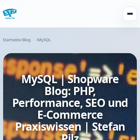
Menü 
Startseite
Blog
MySQL
MySQL | Shopware
Blog: PHP,
Performance, SEO und
E-Commerce
Praxiswissen | Stefan
Pilz