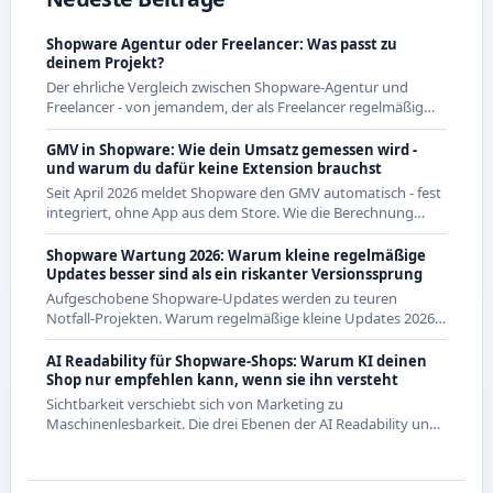
Shopware Agentur oder Freelancer: Was passt zu
deinem Projekt?
Der ehrliche Vergleich zwischen Shopware-Agentur und
Freelancer - von jemandem, der als Freelancer regelmäßig
mit Agenturen zusammenarbeitet und beide Seiten kennt.
GMV in Shopware: Wie dein Umsatz gemessen wird -
und warum du dafür keine Extension brauchst
Seit April 2026 meldet Shopware den GMV automatisch - fest
integriert, ohne App aus dem Store. Wie die Berechnung
genau funktioniert und was das für CE-Händler bedeutet.
Shopware Wartung 2026: Warum kleine regelmäßige
Updates besser sind als ein riskanter Versionssprung
Aufgeschobene Shopware-Updates werden zu teuren
Notfall-Projekten. Warum regelmäßige kleine Updates 2026
die wirtschaftlichere Strategie sind - mit Beispielen aus den
letzten Releases.
AI Readability für Shopware-Shops: Warum KI deinen
Shop nur empfehlen kann, wenn sie ihn versteht
Sichtbarkeit verschiebt sich von Marketing zu
Maschinenlesbarkeit. Die drei Ebenen der AI Readability und
was du in Shopware konkret dafür tun kannst.