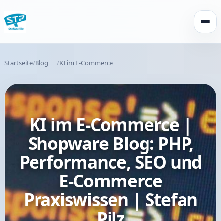
Menü 
Startseite
Blog
KI im E-Commerce
KI im E-Commerce |
Shopware Blog: PHP,
Performance, SEO und
E-Commerce
Praxiswissen | Stefan
Pilz