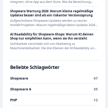
integriert, ohne App aus dem Store. Wie die Berechnung
genau funktioniert und was das für CE-Händler bedeutet.
Shopware Wartung 2026: Warum kleine regelmäßige
Updates besser sind als ein riskanter Versionssprung
Aufgeschobene Shopware-Updates werden zu teuren
Notfall-Projekten. Warum regelmäßige kleine Updates 2026
die wirtschaftlichere Strategie sind - mit Beispielen aus den
letzten Releases.
AI Readability für Shopware-Shops: Warum KI deinen
Shop nur empfehlen kann, wenn sie ihn versteht
Sichtbarkeit verschiebt sich von Marketing zu
Maschinenlesbarkeit. Die drei Ebenen der AI Readability und
was du in Shopware konkret dafür tun kannst.
Beliebte Schlagwörter
Shopware
47
Shopware 6
35
PHP
12