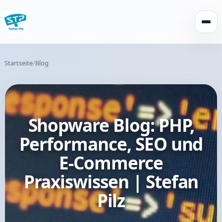
Menü 
Startseite
Blog
Shopware Blog: PHP,
Performance, SEO und
E-Commerce
Praxiswissen | Stefan
Pilz