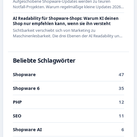
Aufgeschobene Shopware-Updates werden zu teuren
Notfall-Projekten. Warum regelmäßige kleine Updates 2026
die wirtschaftlichere Strategie sind - mit Beispielen aus den
letzten Releases.
AI Readability für Shopware-Shops: Warum KI deinen
Shop nur empfehlen kann, wenn sie ihn versteht
Sichtbarkeit verschiebt sich von Marketing zu
Maschinenlesbarkeit. Die drei Ebenen der AI Readability und
was du in Shopware konkret dafür tun kannst.
Beliebte Schlagwörter
Shopware
47
Shopware 6
35
PHP
12
SEO
11
Shopware AI
6