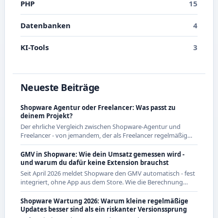
PHP
15
Datenbanken
4
KI-Tools
3
Neueste Beiträge
Shopware Agentur oder Freelancer: Was passt zu
deinem Projekt?
Der ehrliche Vergleich zwischen Shopware-Agentur und
Freelancer - von jemandem, der als Freelancer regelmäßig
mit Agenturen zusammenarbeitet und beide Seiten kennt.
GMV in Shopware: Wie dein Umsatz gemessen wird -
und warum du dafür keine Extension brauchst
Seit April 2026 meldet Shopware den GMV automatisch - fest
integriert, ohne App aus dem Store. Wie die Berechnung
genau funktioniert und was das für CE-Händler bedeutet.
Shopware Wartung 2026: Warum kleine regelmäßige
Updates besser sind als ein riskanter Versionssprung