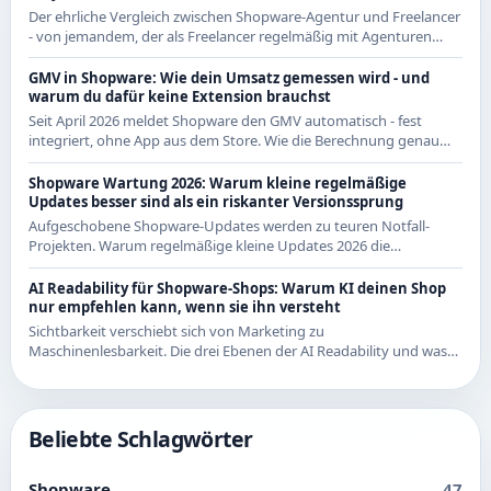
Der ehrliche Vergleich zwischen Shopware-Agentur und Freelancer
- von jemandem, der als Freelancer regelmäßig mit Agenturen
zusammenarbeitet und beide Seiten kennt.
GMV in Shopware: Wie dein Umsatz gemessen wird - und
warum du dafür keine Extension brauchst
Seit April 2026 meldet Shopware den GMV automatisch - fest
integriert, ohne App aus dem Store. Wie die Berechnung genau
funktioniert und was das für CE-Händler bedeutet.
Shopware Wartung 2026: Warum kleine regelmäßige
Updates besser sind als ein riskanter Versionssprung
Aufgeschobene Shopware-Updates werden zu teuren Notfall-
Projekten. Warum regelmäßige kleine Updates 2026 die
wirtschaftlichere Strategie sind - mit Beispielen aus den letzten
Releases.
AI Readability für Shopware-Shops: Warum KI deinen Shop
nur empfehlen kann, wenn sie ihn versteht
Sichtbarkeit verschiebt sich von Marketing zu
Maschinenlesbarkeit. Die drei Ebenen der AI Readability und was
du in Shopware konkret dafür tun kannst.
Beliebte Schlagwörter
Shopware
47