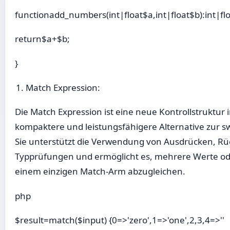
functionadd_numbers(int|float$a,int|float$b):int|flo
return$a+$b;
}
Match Expression:
Die Match Expression ist eine neue Kontrollstruktur i
kompaktere und leistungsfähigere Alternative zur s
Sie unterstützt die Verwendung von Ausdrücken, R
Typprüfungen und ermöglicht es, mehrere Werte o
einem einzigen Match-Arm abzugleichen.
php
$result=match($input) {0=>'zero',1=>'one',2,3,4=>''