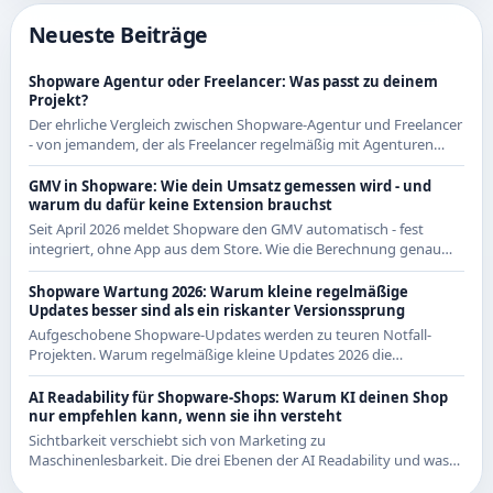
Neueste Beiträge
Shopware Agentur oder Freelancer: Was passt zu deinem
Projekt?
Der ehrliche Vergleich zwischen Shopware-Agentur und Freelancer
- von jemandem, der als Freelancer regelmäßig mit Agenturen
zusammenarbeitet und beide Seiten kennt.
GMV in Shopware: Wie dein Umsatz gemessen wird - und
warum du dafür keine Extension brauchst
Seit April 2026 meldet Shopware den GMV automatisch - fest
integriert, ohne App aus dem Store. Wie die Berechnung genau
funktioniert und was das für CE-Händler bedeutet.
Shopware Wartung 2026: Warum kleine regelmäßige
Updates besser sind als ein riskanter Versionssprung
Aufgeschobene Shopware-Updates werden zu teuren Notfall-
Projekten. Warum regelmäßige kleine Updates 2026 die
wirtschaftlichere Strategie sind - mit Beispielen aus den letzten
Releases.
AI Readability für Shopware-Shops: Warum KI deinen Shop
nur empfehlen kann, wenn sie ihn versteht
Sichtbarkeit verschiebt sich von Marketing zu
Maschinenlesbarkeit. Die drei Ebenen der AI Readability und was
du in Shopware konkret dafür tun kannst.