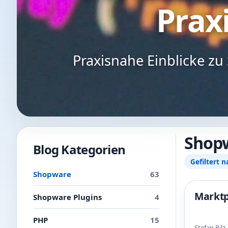
Praxi
Praxisnahe Einblicke z
Shop
Blog Kategorien
Gefiltert n
Shopware
63
Marktp
Shopware Plugins
4
PHP
15
Stefan Pil