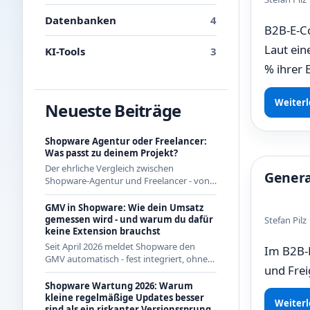
Datenbanken
4
B2B-E-Co
Laut ein
KI-Tools
3
% ihrer 
Weiterl
Neueste Beiträge
Shopware Agentur oder Freelancer:
Was passt zu deinem Projekt?
Der ehrliche Vergleich zwischen
Genera
Shopware-Agentur und Freelancer - von
jemandem, der als Freelancer regelmäßig
mit Agenturen zusammenarbeitet und
GMV in Shopware: Wie dein Umsatz
beide Seiten kennt.
gemessen wird - und warum du dafür
Stefan Pil
keine Extension brauchst
Seit April 2026 meldet Shopware den
Im B2B-E
GMV automatisch - fest integriert, ohne
und Frei
App aus dem Store. Wie die Berechnung
genau funktioniert und was das für CE-
Shopware Wartung 2026: Warum
Händler bedeutet.
kleine regelmäßige Updates besser
Weiterl
sind als ein riskanter Versionssprung