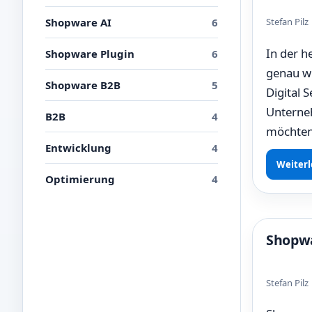
Shopware AI
6
Stefan Pil
In der h
Shopware Plugin
6
genau wi
Shopware B2B
5
Digital 
Unterneh
B2B
4
möchten
Entwicklung
4
Weiterl
Optimierung
4
Shopwa
Stefan Pil