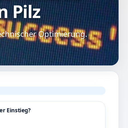
n Pilz
echnischer Optimierung.
r Einstieg?