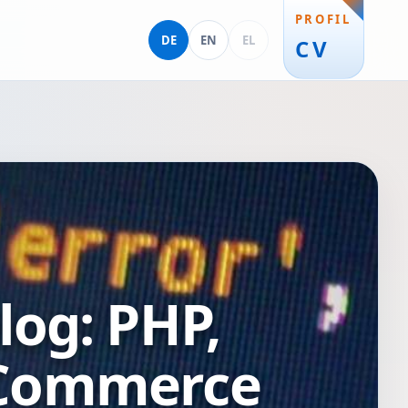
PROFIL
Deutsch
English
Ελληνικά
DE
EN
EL
CV
og: PHP,
-Commerce