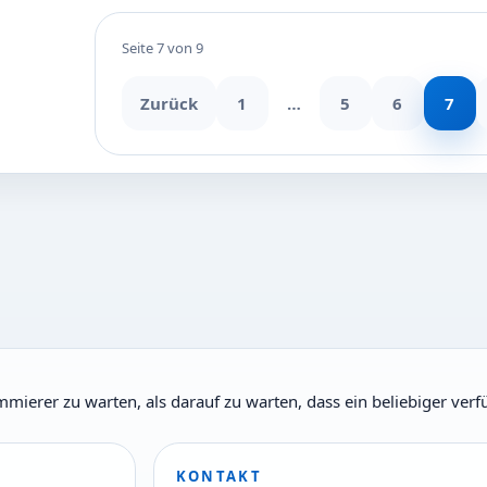
Seite 7 von 9
Zurück
1
…
5
6
7
ammierer zu warten, als darauf zu warten, dass ein beliebiger ver
KONTAKT