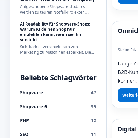
Aufgeschobene Shopware-Updates
werden zu teuren Notfall-Projekten.
Warum regelmäßige kleine Updates 2026
die wirtschaftlichere Strategie sind - mit
AI Readability für Shopware-Shops:
Beispielen aus den letzten Releases.
Warum KI deinen Shop nur
Omnich
empfehlen kann, wenn sie ihn
versteht
Sichtbarkeit verschiebt sich von
Stefan Pil
Marketing zu Maschinenlesbarkeit. Die
drei Ebenen der AI Readability und was
Lange Ze
du in Shopware konkret dafür tun
kannst.
B2B-Kund
Beliebte Schlagwörter
können. 
Shopware
47
Weiterl
Shopware 6
35
PHP
12
Digita
SEO
11