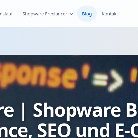
nslauf
Shopware Freelancer
Blog
Kontakt
Individuelle Shopware
Plugin-Entwicklung
Shopware Theme-
Entwicklung & Theme-
Anpassungen
Optimierung deines
e | Shopware Bl
Shopware-Shops
Shopware SEO und
nce, SEO und E
technische On-Page-
Optimierung