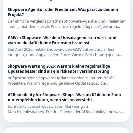
Shopware Agentur oder Freelancer: Was passt zu deinem
Projekt?
Der ehrliche Vergleich zwischen Shopware-Agentur und Freelancer
- von jemandem, der als Freelancer regelmäßig mit Agenturen
zusammenarbeitet und beide Seiten kennt.
GMV in Shopware: Wie dein Umsatz gemessen wird - und
warum du dafür keine Extension brauchst
Seit April 2026 meldet Shopware den GMV automatisch - fest
integriert, ohne App aus dem Store. Wie die Berechnung genau
funktioniert und was das für CE-Händler bedeutet.
Shopware Wartung 2026: Warum kleine regelmäßige
Updates besser sind als ein riskanter Versionssprung
Aufgeschobene Shopware-Updates werden zu teuren Notfall-
Projekten. Warum regelmäßige kleine Updates 2026 die
wirtschaftlichere Strategie sind - mit Beispielen aus den letzten
Releases.
AI Readability für Shopware-Shops: Warum KI deinen Shop
nur empfehlen kann, wenn sie ihn versteht
Sichtbarkeit verschiebt sich von Marketing zu
Maschinenlesbarkeit. Die drei Ebenen der AI Readability und was
du in Shopware konkret dafür tun kannst.