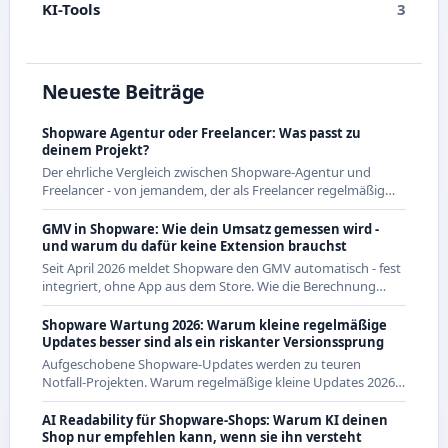
KI-Tools
3
Neueste Beiträge
Shopware Agentur oder Freelancer: Was passt zu
deinem Projekt?
Der ehrliche Vergleich zwischen Shopware-Agentur und
Freelancer - von jemandem, der als Freelancer regelmäßig
mit Agenturen zusammenarbeitet und beide Seiten kennt.
GMV in Shopware: Wie dein Umsatz gemessen wird -
und warum du dafür keine Extension brauchst
Seit April 2026 meldet Shopware den GMV automatisch - fest
integriert, ohne App aus dem Store. Wie die Berechnung
genau funktioniert und was das für CE-Händler bedeutet.
Shopware Wartung 2026: Warum kleine regelmäßige
Updates besser sind als ein riskanter Versionssprung
Aufgeschobene Shopware-Updates werden zu teuren
Notfall-Projekten. Warum regelmäßige kleine Updates 2026
die wirtschaftlichere Strategie sind - mit Beispielen aus den
letzten Releases.
AI Readability für Shopware-Shops: Warum KI deinen
Shop nur empfehlen kann, wenn sie ihn versteht