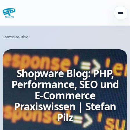
Menü 
Startseite
Blog
Shopware Blog: PHP,
Performance, SEO und
E-Commerce
Praxiswissen | Stefan
Pilz