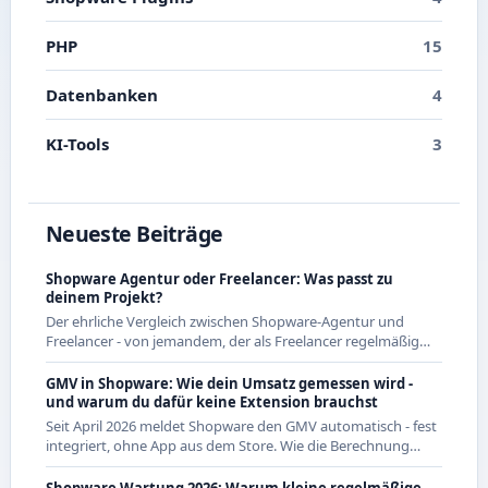
PHP
15
Datenbanken
4
KI-Tools
3
Neueste Beiträge
Shopware Agentur oder Freelancer: Was passt zu
deinem Projekt?
Der ehrliche Vergleich zwischen Shopware-Agentur und
Freelancer - von jemandem, der als Freelancer regelmäßig
mit Agenturen zusammenarbeitet und beide Seiten kennt.
GMV in Shopware: Wie dein Umsatz gemessen wird -
und warum du dafür keine Extension brauchst
Seit April 2026 meldet Shopware den GMV automatisch - fest
integriert, ohne App aus dem Store. Wie die Berechnung
genau funktioniert und was das für CE-Händler bedeutet.
Shopware Wartung 2026: Warum kleine regelmäßige