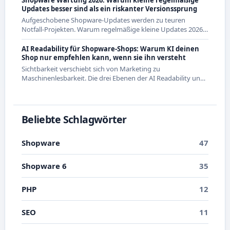
Updates besser sind als ein riskanter Versionssprung
Aufgeschobene Shopware-Updates werden zu teuren
Notfall-Projekten. Warum regelmäßige kleine Updates 2026
die wirtschaftlichere Strategie sind - mit Beispielen aus den
letzten Releases.
AI Readability für Shopware-Shops: Warum KI deinen
Shop nur empfehlen kann, wenn sie ihn versteht
Sichtbarkeit verschiebt sich von Marketing zu
Maschinenlesbarkeit. Die drei Ebenen der AI Readability und
was du in Shopware konkret dafür tun kannst.
Beliebte Schlagwörter
Shopware
47
Shopware 6
35
PHP
12
SEO
11