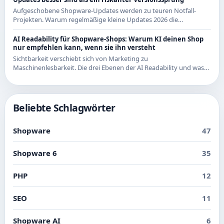
Aufgeschobene Shopware-Updates werden zu teuren Notfall-
Projekten. Warum regelmäßige kleine Updates 2026 die
wirtschaftlichere Strategie sind - mit Beispielen aus den letzten
Releases.
AI Readability für Shopware-Shops: Warum KI deinen Shop
nur empfehlen kann, wenn sie ihn versteht
Sichtbarkeit verschiebt sich von Marketing zu
Maschinenlesbarkeit. Die drei Ebenen der AI Readability und was
du in Shopware konkret dafür tun kannst.
Beliebte Schlagwörter
Shopware
47
Shopware 6
35
PHP
12
SEO
11
Shopware AI
6