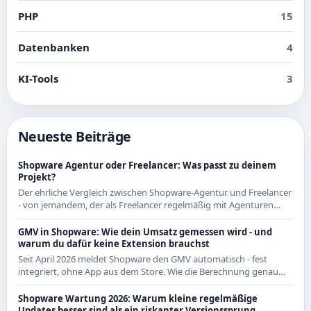
PHP
15
Datenbanken
4
KI-Tools
3
Neueste Beiträge
Shopware Agentur oder Freelancer: Was passt zu deinem
Projekt?
Der ehrliche Vergleich zwischen Shopware-Agentur und Freelancer
- von jemandem, der als Freelancer regelmäßig mit Agenturen
zusammenarbeitet und beide Seiten kennt.
GMV in Shopware: Wie dein Umsatz gemessen wird - und
warum du dafür keine Extension brauchst
Seit April 2026 meldet Shopware den GMV automatisch - fest
integriert, ohne App aus dem Store. Wie die Berechnung genau
funktioniert und was das für CE-Händler bedeutet.
Shopware Wartung 2026: Warum kleine regelmäßige
Updates besser sind als ein riskanter Versionssprung