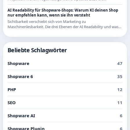
wirtschaftlichere Strategie sind - mit Beispielen aus den letzten
Releases.
AI Readability für Shopware-Shops: Warum KI deinen Shop
nur empfehlen kann, wenn sie ihn versteht
Sichtbarkeit verschiebt sich von Marketing zu
Maschinenlesbarkeit. Die drei Ebenen der AI Readability und was
du in Shopware konkret dafür tun kannst.
Beliebte Schlagwörter
Shopware
47
Shopware 6
35
PHP
12
SEO
11
Shopware AI
6
Shopware Plugin
6