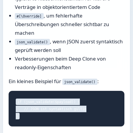
Verträge in objektorientiertem Code
, um fehlerhafte
#[\Override]
Überschreibungen schneller sichtbar zu
machen
, wenn JSON zuerst syntaktisch
json_validate()
geprüft werden soll
Verbesserungen beim Deep Clone von
readonly-Eigenschaften
Ein kleines Beispiel für
:
json_validate()
if (json_validate($payload)) {

    // JSON ist syntaktisch gültig

}