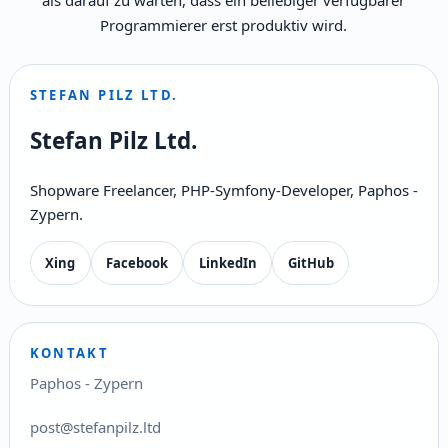
als darauf zu warten, dass ein beliebiger verfügbarer
Programmierer erst produktiv wird.
STEFAN PILZ LTD.
Stefan Pilz Ltd.
Shopware Freelancer, PHP-Symfony-Developer, Paphos -
Zypern.
Xing
Facebook
LinkedIn
GitHub
KONTAKT
Paphos - Zypern
post@stefanpilz.ltd