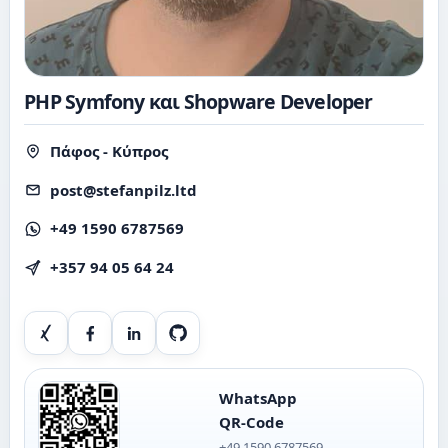
PHP Symfony και Shopware Developer
Πάφος - Κύπρος
post@stefanpilz.ltd
+49 1590 6787569
+357 94 05 64 24
Xing
Facebook
LinkedIn
GitHub
WhatsApp
QR-Code
+49 1590 6787569