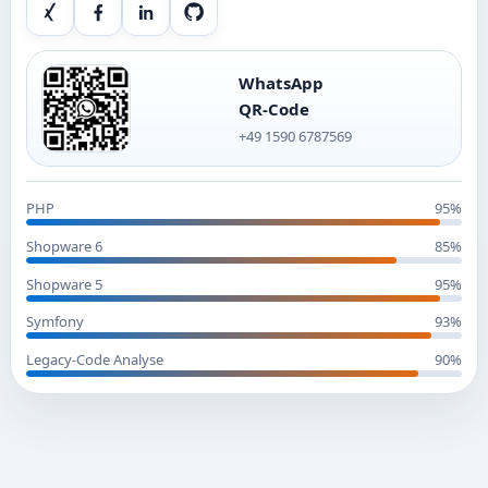
Xing
Facebook
LinkedIn
GitHub
WhatsApp
QR-Code
+49 1590 6787569
PHP
95%
Shopware 6
85%
Shopware 5
95%
Symfony
93%
Legacy-Code Analyse
90%