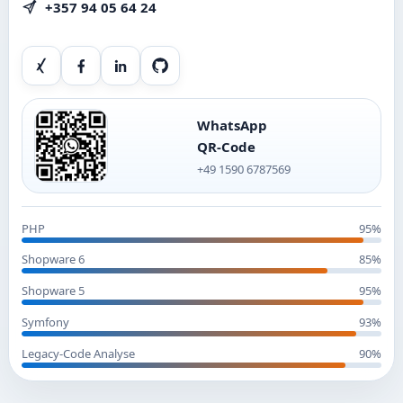
+357 94 05 64 24
Xing
Facebook
LinkedIn
GitHub
WhatsApp
QR-Code
+49 1590 6787569
PHP
95%
Shopware 6
85%
Shopware 5
95%
Symfony
93%
Legacy-Code Analyse
90%