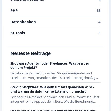
PHP
15
Datenbanken
4
KI-Tools
3
Neueste Beiträge
Shopware Agentur oder Freelancer: Was passt zu
deinem Projekt?
Der ehrliche Vergleich zwischen Shopware-Agentur und
Freelancer - von jemandem, der als Freelancer regelmäßig
mit Agenturen zusammenarbeitet und beide Seiten kennt.
GMV in Shopware: Wie dein Umsatz gemessen wird -
und warum du dafür keine Extension brauchst
Seit April 2026 meldet Shopware den GMV automatisch - fest
integriert, ohne App aus dem Store. Wie die Berechnung
genau funktioniert und was das für CE-Händler bedeutet.
Shopware Wartung 2026: Warum kleine regelmäßige