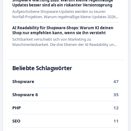
Updates besser sind als ein riskanter Versionssprung
Aufgeschobene Shopware-Updates werden zu teuren
Notfall-Projekten. Warum regelmäßige kleine Updates 2026
die wirtschaftlichere Strategie sind - mit Beispielen aus den
letzten Releases.
AI Readability für Shopware-Shops: Warum KI deinen
Shop nur empfehlen kann, wenn sie ihn versteht
Sichtbarkeit verschiebt sich von Marketing zu
Maschinenlesbarkeit. Die drei Ebenen der AI Readability und
was du in Shopware konkret dafür tun kannst.
Beliebte Schlagwörter
Shopware
47
Shopware 6
35
PHP
12
SEO
11