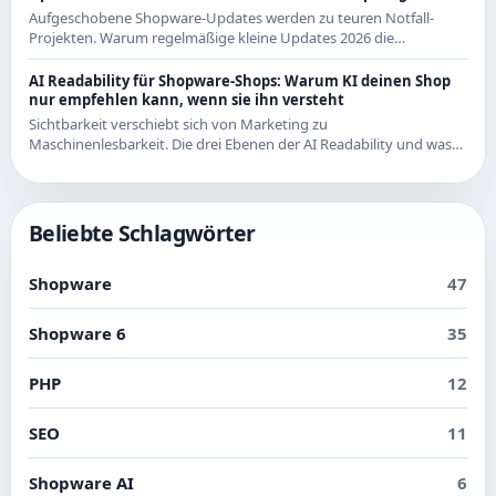
Aufgeschobene Shopware-Updates werden zu teuren Notfall-
Projekten. Warum regelmäßige kleine Updates 2026 die
wirtschaftlichere Strategie sind - mit Beispielen aus den letzten
Releases.
AI Readability für Shopware-Shops: Warum KI deinen Shop
nur empfehlen kann, wenn sie ihn versteht
Sichtbarkeit verschiebt sich von Marketing zu
Maschinenlesbarkeit. Die drei Ebenen der AI Readability und was
du in Shopware konkret dafür tun kannst.
Beliebte Schlagwörter
Shopware
47
Shopware 6
35
PHP
12
SEO
11
Shopware AI
6