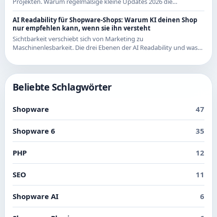
Projekten. Warum regelmäßige kleine Updates 2026 die
wirtschaftlichere Strategie sind - mit Beispielen aus den letzten
Releases.
AI Readability für Shopware-Shops: Warum KI deinen Shop
nur empfehlen kann, wenn sie ihn versteht
Sichtbarkeit verschiebt sich von Marketing zu
Maschinenlesbarkeit. Die drei Ebenen der AI Readability und was
du in Shopware konkret dafür tun kannst.
Beliebte Schlagwörter
Shopware
47
Shopware 6
35
PHP
12
SEO
11
Shopware AI
6