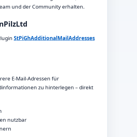
-Team und der Community erhalten.
nPilzLtd
Plugin
StPiGhAdditionalMailAddresses
ere E-Mail-Adressen für
informationen zu hinterlegen – direkt
n
gen nutzbar
tnern