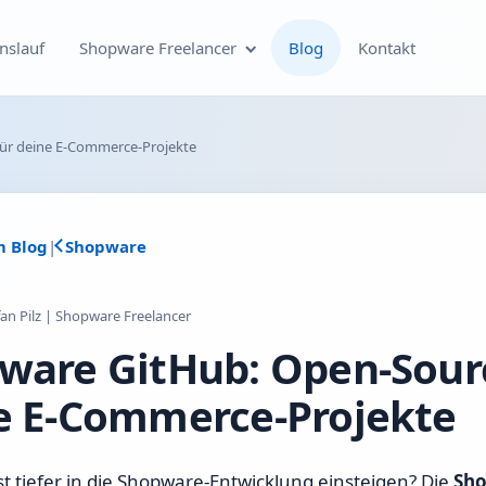
nslauf
Shopware Freelancer
Blog
Kontakt
Individuelle Shopware
ür deine E-Commerce-Projekte
Plugin-Entwicklung
Shopware Theme-
m Blog
|
Shopware
Entwicklung & Theme-
Anpassungen
fan Pilz | Shopware Freelancer
Optimierung deines
ware GitHub: Open-Sour
Shopware-Shops
e E-Commerce-Projekte
Shopware SEO und
technische On-Page-
Optimierung
 tiefer in die Shopware-Entwicklung einsteigen? Die
Sho