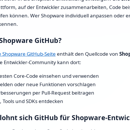
attform, auf der Entwickler zusammenarbeiten, Code be
Kompletter Shopware 6
ifen können. Wer Shopware individuell anpassen oder er
Shop-Aufbau
kennen.
Shopware Migration
 Shopware GitHub?
Shopware Rundum-Service
lle Shopware GitHub-Seite
enthält den Quellcode von
Sho
Shopware 6 Administration
ie Entwickler-Community kann dort:
& Wartung – Schalte deinen
Online-Shop auf Autopilot
esten Core-Code einsehen und verwenden
elden oder neue Funktionen vorschlagen
Preise & Stundensatz
besserungen per Pull-Request beitragen
e, Tools und SDKs entdecken
ohnt sich GitHub für Shopware-Entwic