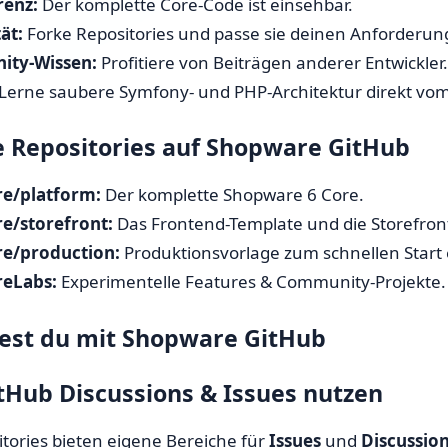
renz:
Der komplette Core-Code ist einsehbar.
tät:
Forke Repositories und passe sie deinen Anforderun
ty-Wissen:
Profitiere von Beiträgen anderer Entwickler.
Lerne saubere Symfony- und PHP-Architektur direkt vo
e Repositories auf Shopware GitHub
e/platform:
Der komplette Shopware 6 Core.
e/storefront:
Das Frontend-Template und die Storefront
e/production:
Produktionsvorlage zum schnellen Start 
eLabs:
Experimentelle Features & Community-Projekte.
test du mit Shopware GitHub
itHub Discussions & Issues nutzen
itories bieten eigene Bereiche für
Issues
und
Discussio