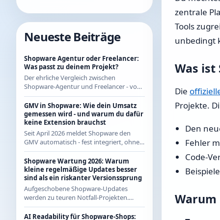
zentrale Pl
Tools zugre
Neueste Beiträge
unbedingt 
Shopware Agentur oder Freelancer:
Was ist
Was passt zu deinem Projekt?
Der ehrliche Vergleich zwischen
Shopware-Agentur und Freelancer - von
Die
offizie
jemandem, der als Freelancer regelmäßig
Projekte. D
mit Agenturen zusammenarbeitet und
GMV in Shopware: Wie dein Umsatz
beide Seiten kennt.
gemessen wird - und warum du dafür
keine Extension brauchst
Den neu
Seit April 2026 meldet Shopware den
Fehler m
GMV automatisch - fest integriert, ohne
App aus dem Store. Wie die Berechnung
Code-Ver
genau funktioniert und was das für CE-
Shopware Wartung 2026: Warum
Händler bedeutet.
kleine regelmäßige Updates besser
Beispiel
sind als ein riskanter Versionssprung
Aufgeschobene Shopware-Updates
Warum l
werden zu teuren Notfall-Projekten.
Warum regelmäßige kleine Updates 2026
die wirtschaftlichere Strategie sind - mit
AI Readability für Shopware-Shops: