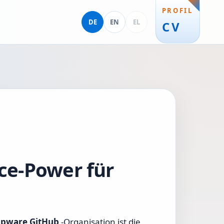
PROFIL
Deutsch
English
Ελληνικά
DE
EN
EL
CV
ce-Power für
pware GitHub
-Organisation ist die