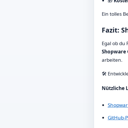
🎁
Koste
Ein tolles B
Fazit: 
Egal ob du 
Shopware 
arbeiten.
🛠️ Entwick
Nützliche 
Shopware
GitHub-Pr