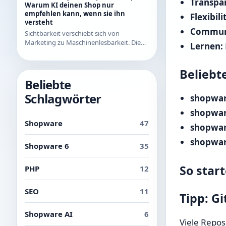
Transpa
Beispielen aus den letzten Releases.
Warum KI deinen Shop nur
empfehlen kann, wenn sie ihn
Flexibili
versteht
Communi
Sichtbarkeit verschiebt sich von
Marketing zu Maschinenlesbarkeit. Die
Lernen:
drei Ebenen der AI Readability und was
du in Shopware konkret dafür tun
kannst.
Beliebt
Beliebte
Schlagwörter
shopwar
shopwar
Shopware
47
shopwar
shopwar
Shopware 6
35
So star
PHP
12
SEO
11
Tipp: G
Shopware AI
6
Viele Repos