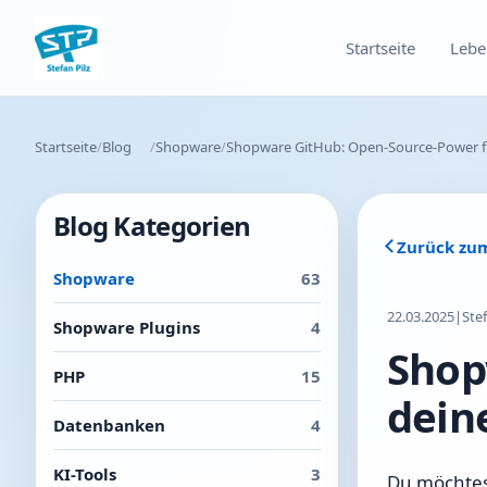
Startseite
Lebe
Startseite
Blog
Shopware
Shopware GitHub: Open-Source-Power f
Blog Kategorien
Zurück zu
Shopware
63
22.03.2025
|
Ste
Shopware Plugins
4
Shop
PHP
15
dein
Datenbanken
4
KI-Tools
3
Du möchtest