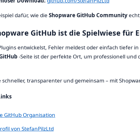
nloser Download:
github.com/StefanPilzLtd
eispiel dafür, wie die
Shopware GitHub Community
echt
Shopware GitHub ist die Spielwiese für 
Plugins entwickelst, Fehler meldest oder einfach tiefer 
GitHub
-Seite ist der perfekte Ort, um professionell un
le schneller, transparenter und gemeinsam – mit Shopwa
Links
 GitHub Organisation
ofil von StefanPilzLtd