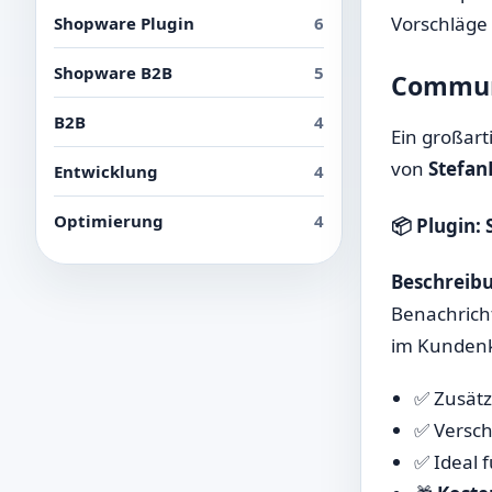
Vorschläge
Shopware Plugin
6
Shopware B2B
5
Communi
B2B
4
Ein großart
von
Stefan
Entwicklung
4
Optimierung
4
📦 Plugin:
Beschreib
Benachricht
im Kunden
✅ Zusätz
✅ Versch
✅ Ideal 