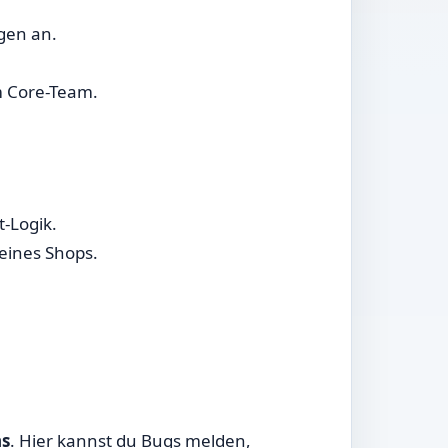
gen an.
m Core-Team.
-Logik.
eines Shops.
ns
. Hier kannst du Bugs melden,